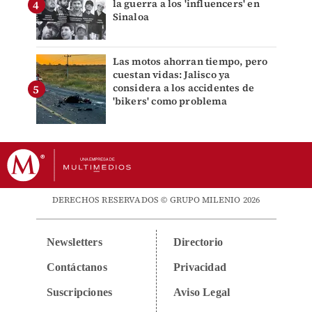
la guerra a los 'influencers' en
Sinaloa
Las motos ahorran tiempo, pero
cuestan vidas: Jalisco ya
considera a los accidentes de
'bikers' como problema
DERECHOS RESERVADOS © GRUPO MILENIO 2026
Newsletters
Directorio
Contáctanos
Privacidad
Suscripciones
Aviso Legal