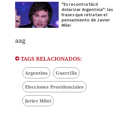
"Es recontra fácil
dolarizar Argentina": las
frases que retratan el
pensamiento de Javier
Milei
aag
TAGS RELACIONADOS:
Argentina
Guerrilla
Elecciones Presidenciales
Javier Milei