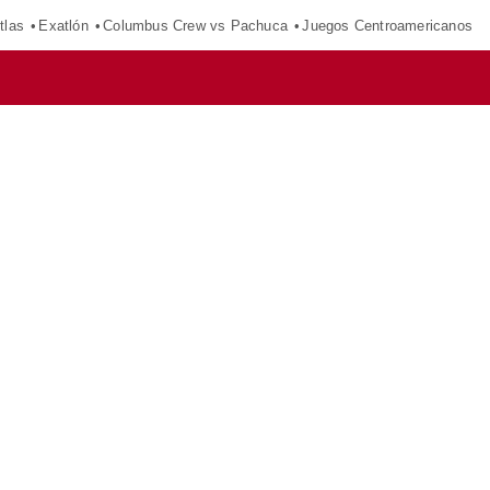
tlas
Exatlón
Columbus Crew vs Pachuca
Juegos Centroamericanos