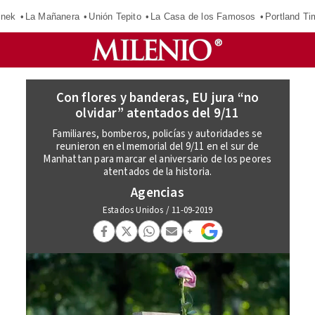
inek
La Mañanera
Unión Tepito
La Casa de los Famosos
Portland Ti
Con flores y banderas, EU jura “no
olvidar” atentados del 9/11
Familiares, bomberos, policías y autoridades se
reunieron en el memorial del 9/11 en el sur de
Manhattan para marcar el aniversario de los peores
atentados de la historia.
Agencias
Estados Unidos
/
11-09-2019