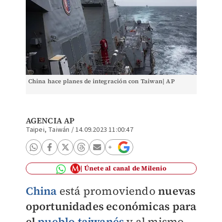
China hace planes de integración con Taiwan| AP
AGENCIA AP
Taipei, Taiwán
/
14.09.2023 11:00:47
Únete al canal de Milenio
China
está promoviendo
nuevas
oportunidades económicas
para
el
pueblo taiwanés
y al mismo