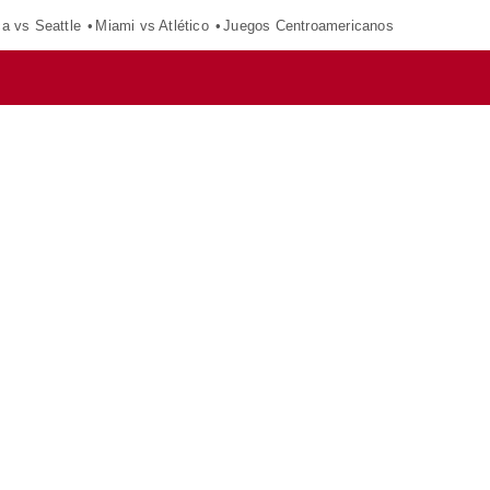
ca vs Seattle
Miami vs Atlético
Juegos Centroamericanos