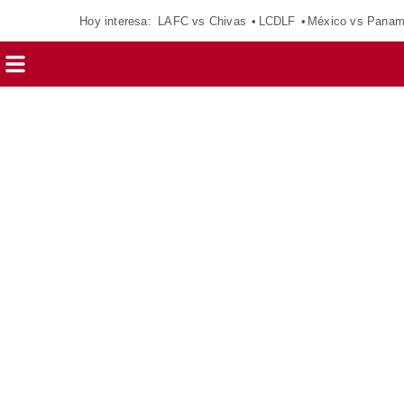
Hoy interesa:
LAFC vs Chivas
LCDLF
México vs Pana