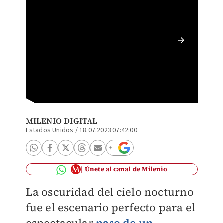
El mete
Mississ
MILENIO DIGITAL
Estados Unidos
/
18.07.2023 07:42:00
Únete al canal de Milenio
La oscuridad del cielo nocturno
fue el escenario perfecto para el
espectacular
paso de un