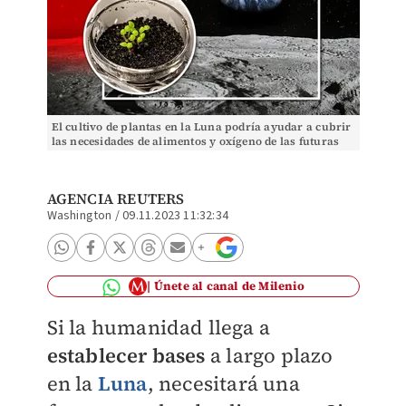
El cultivo de plantas en la Luna podría ayudar a cubrir
las necesidades de alimentos y oxígeno de las futuras
colonias humanas. | Foto: Especial.
AGENCIA REUTERS
Washington
/
09.11.2023 11:32:34
Únete al canal de Milenio
Si la humanidad llega a
establecer bases
a largo plazo
en la
Luna
, necesitará una