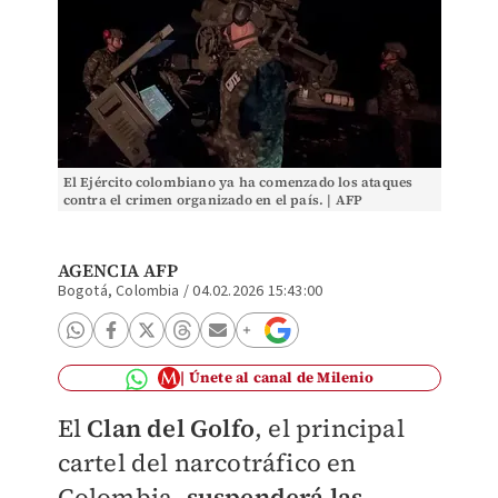
El Ejército colombiano ya ha comenzado los ataques
contra el crimen organizado en el país. | AFP
AGENCIA AFP
Bogotá, Colombia
/
04.02.2026 15:43:00
Únete al canal de Milenio
El
Clan del Golfo
, el principal
cartel del narcotráfico en
Colombia,
suspenderá las