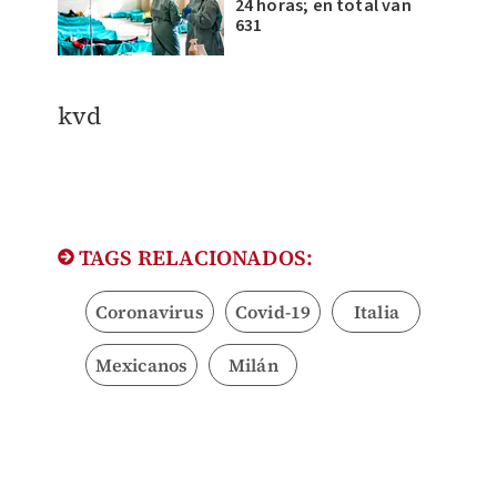
24 horas; en total van
631
kvd
TAGS RELACIONADOS:
Coronavirus
Covid-19
Italia
Mexicanos
Milán