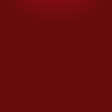
Te recomendamos
Euforia intervencionista:
Trump amaga con
atacar Cuba,
Colombia… y México
Migrante mexicano sale
de centro de detención
de EU; ahora porta un
grillete y es vigilado 24/7