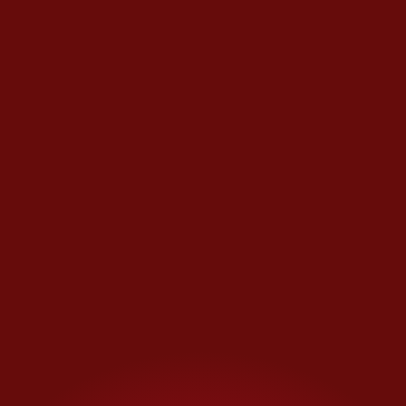
El “apocalipsis” descrito por algunos medios no es
generalizado. | Carlos Zúñiga
El buen humor que vimos
durante el fin de semana del 14
de febrero se desvanece el lunes
16 en la mañana, cuando en las
calles cercanas al Capitolio
comienzan a formarse filas
frente a los pocos cajeros
automáticos que funcionan
, lo
que hace temer a los
ahorradores que su dinero no
esté disponible. Pareciera