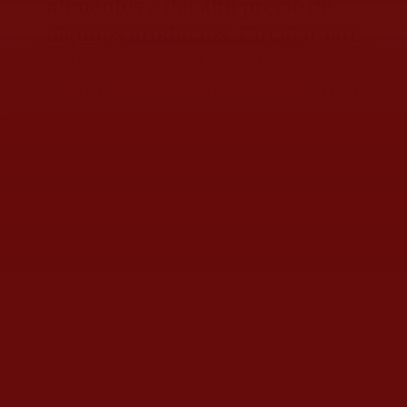
alimentos
o del
alto precio de
algunos productos
. Circular por
el Paseo de Martí implica ver
gasolineras cerradas y, al salir al
Malecón, se nota de inmediato
la disminución del parque
vehicular. Aun así,
no deja de
llamar la atención el paso de
autos Mercedes Benz, Audi o
incluso una Range Rover
, cuyos
dueños parecen no resentir la
escasez.
No ocurre lo mismo con los