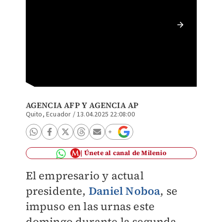
Daniel 
una vei
AGENCIA AFP Y
AGENCIA AP
Quito, Ecuador
/
13.04.2025 22:08:00
Únete al canal de Milenio
El empresario y actual
presidente,
Daniel Noboa
, se
impuso en las urnas este
domingo durante la segunda