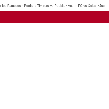
e los Famosos
Portland Timbers vs Puebla
Austin FC vs Xolos
Juego