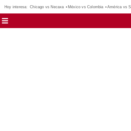
Hoy interesa:
Chicago vs Necaxa
México vs Colombia
América vs S