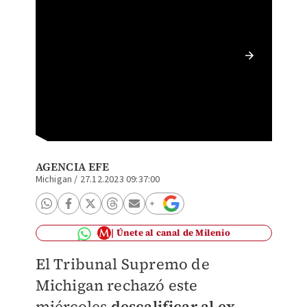
Donald 
Republi
AGENCIA EFE
Michigan
/
27.12.2023 09:37:00
Únete al canal de Milenio
El Tribunal Supremo de
Michigan rechazó este
miércoles
descalificar al ex