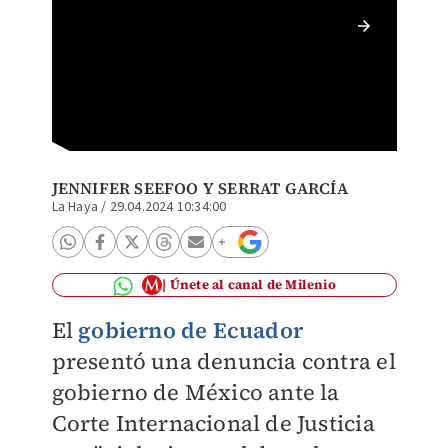
La cort
México 
JENNIFER SEEFOO Y
SERRAT GARCÍA
La Haya
/
29.04.2024 10:34:00
Únete al canal de Milenio
El
gobierno de Ecuador
presentó una denuncia contra el
gobierno de México ante la
Corte Internacional de Justicia