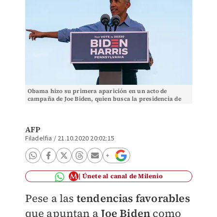
Obama hizo su primera aparición en un acto de
campaña de Joe Biden, quien busca la presidencia de
EU. (AFP)
AFP
Filadelfia
/
21.10.2020 20:02:15
Únete al canal de Milenio
Pese a las
tendencias favorables
que apuntan a
Joe Biden
como