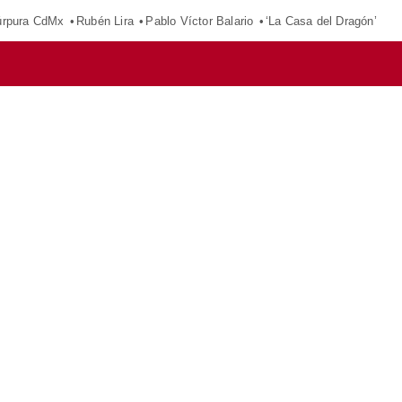
púrpura CdMx
Rubén Lira
Pablo Víctor Balario
‘La Casa del Dragón’