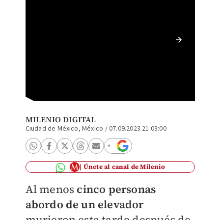
Resort 
(Instag
MILENIO DIGITAL
Ciudad de México, México
/
07.09.2023 21:03:00
Únete al canal de Milenio
Al menos
cinco personas
abordo de un elevador
murieron esta tarde después de