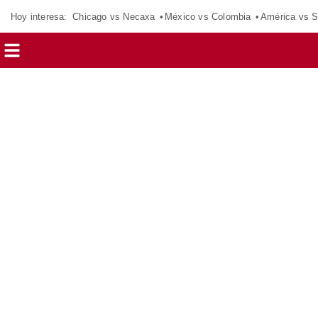
Hoy interesa:
Chicago vs Necaxa
México vs Colombia
América vs S