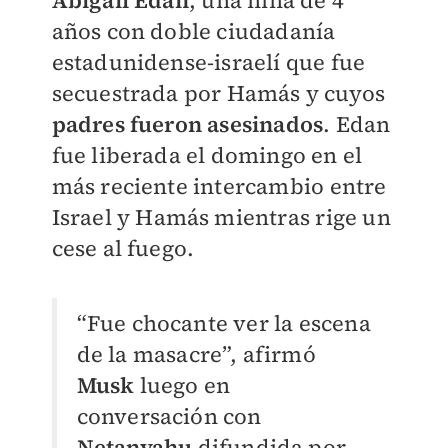
Abigail Edan
, una niña de 4
años con doble ciudadanía
estadunidense-israelí que fue
secuestrada por Hamás y cuyos
padres fueron asesinados
. Edan
fue liberada el domingo en el
más reciente intercambio entre
Israel y Hamás mientras rige un
cese al fuego.
“Fue chocante ver la escena
de la masacre”, afirmó
Musk
luego en
conversación con
Netanyahu
difundida por