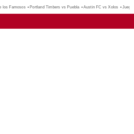
e los Famosos
Portland Timbers vs Puebla
Austin FC vs Xolos
Juego