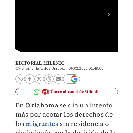
En Okla
escuela
EDITORIAL MILENIO
Oklahoma, Estados Unidos.
/
06.02.2025 01:49:00
Únete al canal de Milenio
En
Oklahoma
se dio un intento
más por acotar los derechos de
los
migrantes
sin residencia o
ciudadanía con la decisión de la