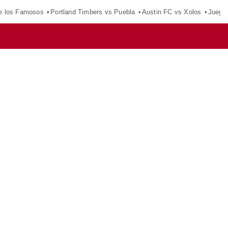
e los Famosos
Portland Timbers vs Puebla
Austin FC vs Xolos
Juego