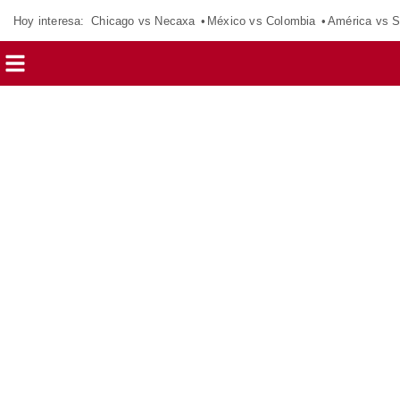
Hoy interesa:
Chicago vs Necaxa
México vs Colombia
América vs S