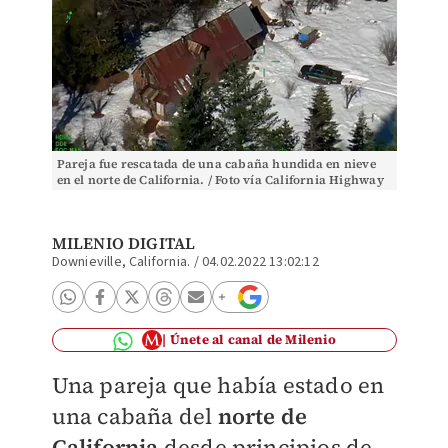
Pareja fue rescatada de una cabaña hundida en nieve
en el norte de California. / Foto vía California Highway
Patrol.
MILENIO DIGITAL
Downieville, California.
/
04.02.2022 13:02:12
Únete al canal de Milenio
Una pareja que había estado en
una cabaña del
norte de
California
desde principios de