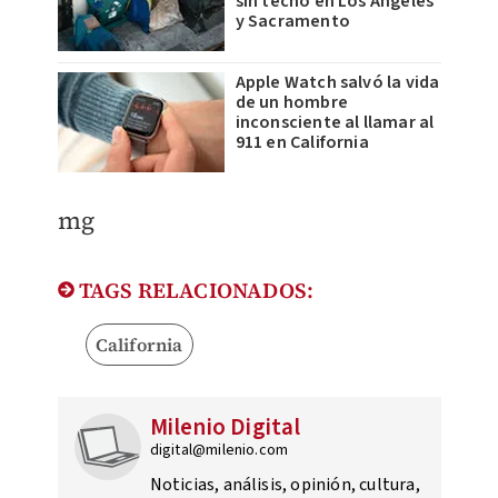
sin techo en Los Ángeles
y Sacramento
Apple Watch salvó la vida
de un hombre
inconsciente al llamar al
911 en California
​mg
TAGS RELACIONADOS:
California
Milenio Digital
digital@milenio.com
Noticias, análisis, opinión, cultura,