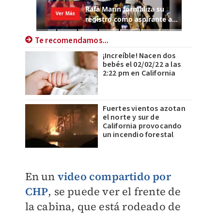
Te recomendamos...
¡Increíble! Nacen dos
bebés el 02/02/22 a las
2:22 pm en California
Fuertes vientos azotan
el norte y sur de
California provocando
un incendio forestal
En un
video compartido por
CHP
, se puede ver el frente de
la cabina, que está rodeado de