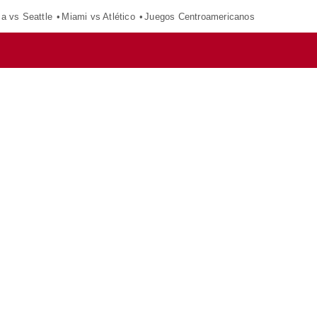
ca vs Seattle
Miami vs Atlético
Juegos Centroamericanos