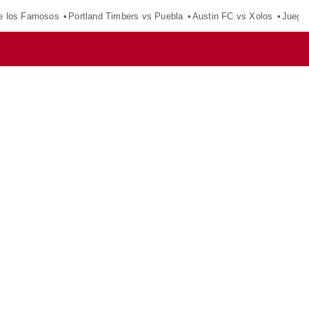
e los Famosos
Portland Timbers vs Puebla
Austin FC vs Xolos
Juego