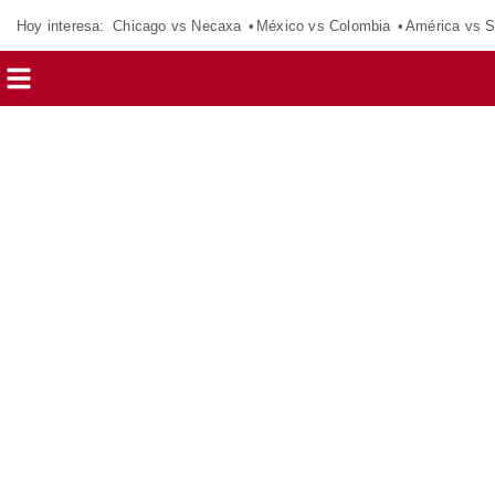
Hoy interesa:
Chicago vs Necaxa
México vs Colombia
América vs S