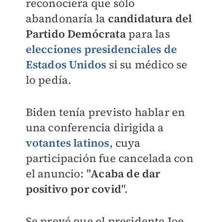
reconociera que sólo
abandonaría la
candidatura del
Partido Demócrata
para las
elecciones presidenciales de
Estados Unidos
si su médico se
lo pedía.
Biden tenía previsto hablar en
una conferencia dirigida a
votantes latinos
, cuya
participación fue cancelada con
el anuncio:
"
Acaba de dar
positivo por covid
".
Se prevé que el presidente Joe