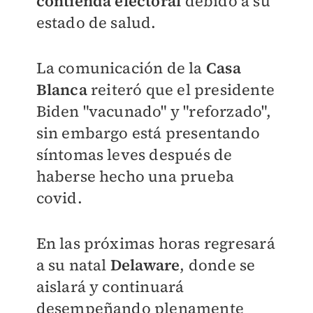
contienda electoral
debido a su
estado de salud.
La comunicación de la
Casa
Blanca
reiteró que el
presidente
Biden "vacunado" y "reforzado",
sin embargo está presentando
síntomas leves después de
haberse hecho una prueba
covid.
En las próximas horas regresará
a su natal
Delaware
, donde se
aislará y continuará
desempeñando plenamente