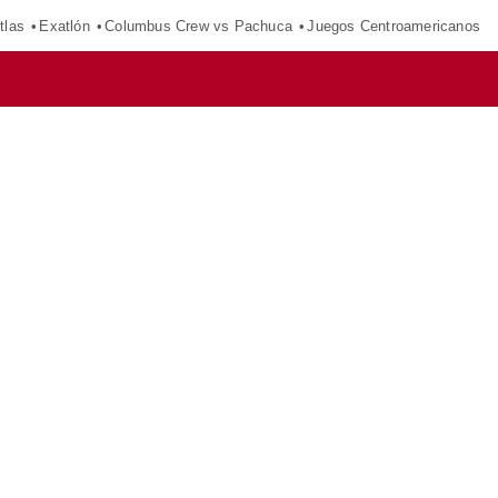
tlas
Exatlón
Columbus Crew vs Pachuca
Juegos Centroamericanos