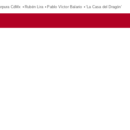
púrpura CdMx
Rubén Lira
Pablo Víctor Balario
‘La Casa del Dragón’