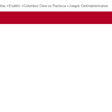
tlas
Exatlón
Columbus Crew vs Pachuca
Juegos Centroamericanos