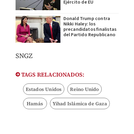
Ejército de EU
Donald Trump contra
Nikki Haley: los
precandidatos finalistas
del Partido Republicano
SNGZ
TAGS RELACIONADOS:
Estados Unidos
Reino Unido
Hamás
Yihad Islámica de Gaza