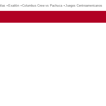
tlas
Exatlón
Columbus Crew vs Pachuca
Juegos Centroamericanos