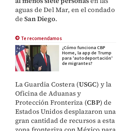
al menos siete personas
en las
aguas de Del Mar, en el condado
de
San Diego
.
Te recomendamos
¿Cómo funciona CBP
Home, la app de Trump
para 'autodeportación'
de migrantes?
La Guardia Costera (
USGC
) y la
Oficina de Aduanas y
Protección Fronteriza (
CBP
) de
Estados Unidos desplazaron una
gran cantidad de recursos a esta
zona fronteriza con México para