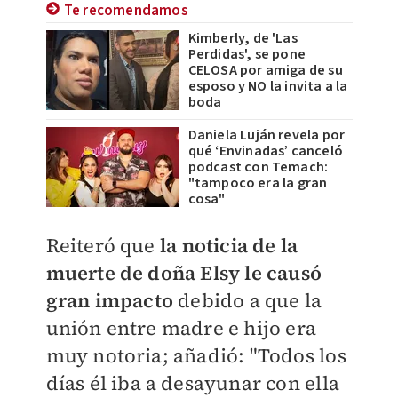
Te recomendamos
Kimberly, de 'Las
Perdidas', se pone
CELOSA por amiga de su
esposo y NO la invita a la
boda
Daniela Luján revela por
qué ‘Envinadas’ canceló
podcast con Temach:
"tampoco era la gran
cosa"
Reiteró que
la noticia de la
muerte de doña Elsy le causó
gran impacto
debido a que la
unión entre madre e hijo era
muy notoria; añadió: "Todos los
días él iba a desayunar con ella