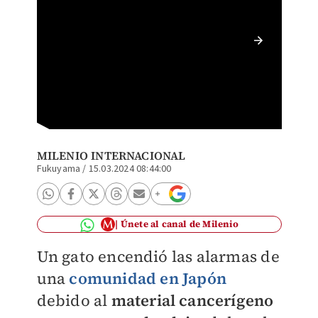
El gato
MILENIO INTERNACIONAL
Fukuyama
/
15.03.2024 08:44:00
Únete al canal de Milenio
Un gato encendió las alarmas de
una
comunidad en Japón
debido al
material cancerígeno