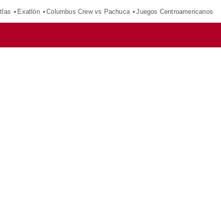
tlas
Exatlón
Columbus Crew vs Pachuca
Juegos Centroamericanos