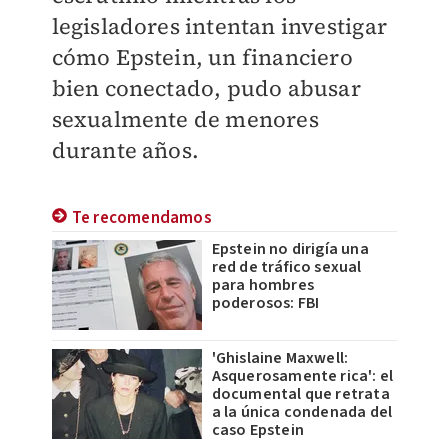
legisladores intentan investigar
cómo Epstein, un financiero
bien conectado, pudo abusar
sexualmente de menores
durante años.
Te recomendamos
Epstein no dirigía una
red de tráfico sexual
para hombres
poderosos: FBI
'Ghislaine Maxwell:
Asquerosamente rica': el
documental que retrata
a la única condenada del
caso Epstein