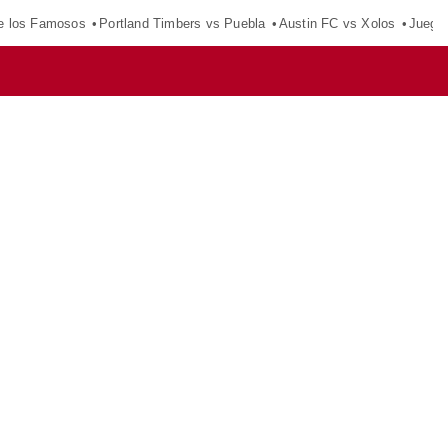
e los Famosos
Portland Timbers vs Puebla
Austin FC vs Xolos
Juego