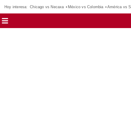
Hoy interesa:
Chicago vs Necaxa
México vs Colombia
América vs S