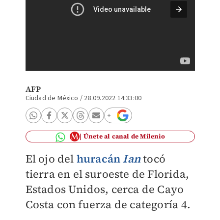
Tras su
y un ap
AFP
Ciudad de México
/
28.09.2022 14:33:00
Únete al canal de Milenio
El ojo del
huracán
Ian
tocó
tierra en el suroeste de Florida,
Estados Unidos, cerca de Cayo
Costa con fuerza de categoría 4.