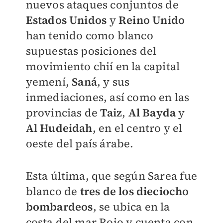
nuevos ataques conjuntos de
Estados Unidos
y
Reino Unido
han tenido como blanco
supuestas posiciones del
movimiento chií en la capital
yemení,
Saná
, y sus
inmediaciones, así como en las
provincias de
Taiz
,
Al Bayda
y
Al Hudeidah
, en el centro y el
oeste del país árabe.
Esta última, que según Sarea fue
blanco de
tres de los dieciocho
bombardeos
, se ubica en la
costa del mar Rojo y cuenta con