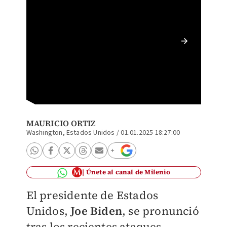
Investi
y Nueva
MAURICIO ORTIZ
Washington, Estados Unidos
/
01.01.2025 18:27:00
Únete al canal de Milenio
El presidente de Estados
Unidos,
Joe Biden
, se pronunció
tras los recientes ataques