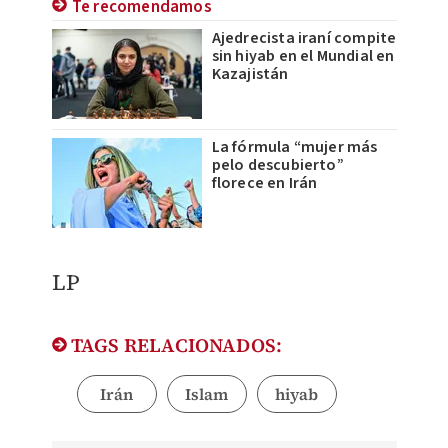
Te recomendamos
Ajedrecista iraní compite
sin hiyab en el Mundial en
Kazajistán
La fórmula “mujer más
pelo descubierto”
florece en Irán
LP
TAGS RELACIONADOS:
Irán
Islam
hiyab