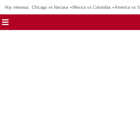
Hoy interesa:
Chicago vs Necaxa
México vs Colombia
América vs S