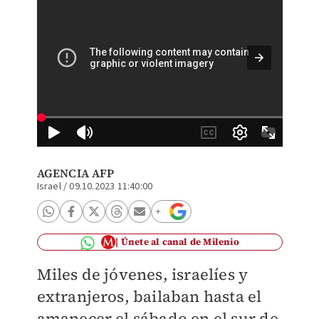
Asisten
Hamás |
AGENCIA AFP
Israel
/
09.10.2023 11:40:00
Únete al canal de Milenio
Miles de jóvenes, israelíes y
extranjeros, bailaban hasta el
amanecer el sábado en el sur de