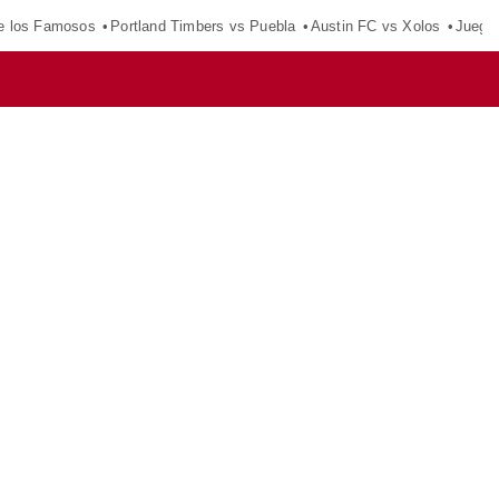
e los Famosos
Portland Timbers vs Puebla
Austin FC vs Xolos
Juego