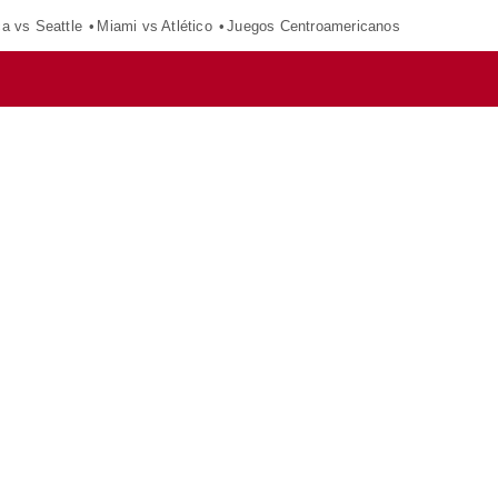
ca vs Seattle
Miami vs Atlético
Juegos Centroamericanos