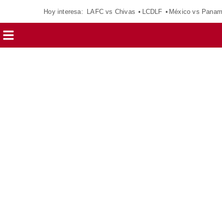
Hoy interesa:
LAFC vs Chivas
LCDLF
México vs Pana