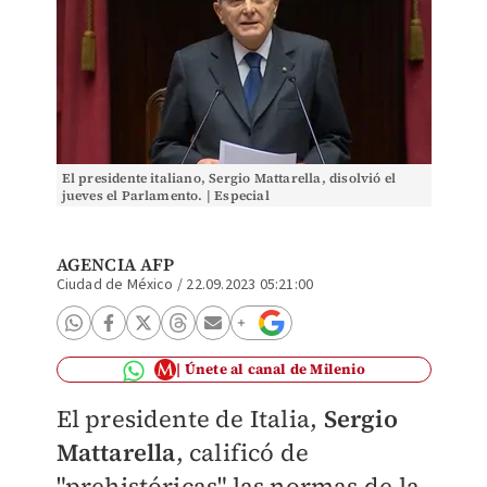
El presidente italiano, Sergio Mattarella, disolvió el
jueves el Parlamento. | Especial
AGENCIA AFP
Ciudad de México
/
22.09.2023 05:21:00
Únete al canal de Milenio
El presidente de Italia,
Sergio
Mattarella
, calificó de
"prehistóricas" las normas de la