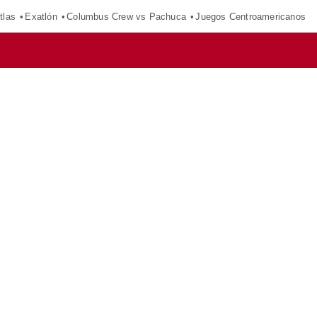
tlas
Exatlón
Columbus Crew vs Pachuca
Juegos Centroamericanos