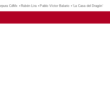
púrpura CdMx
Rubén Lira
Pablo Víctor Balario
‘La Casa del Dragón’