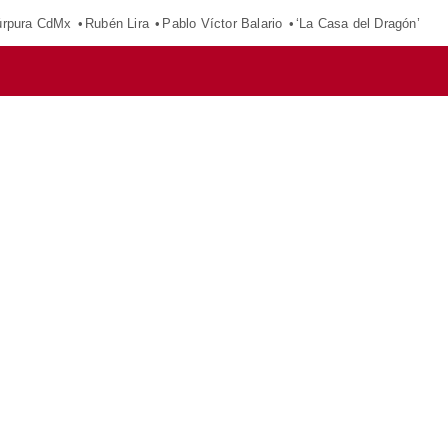
púrpura CdMx
Rubén Lira
Pablo Víctor Balario
‘La Casa del Dragón’