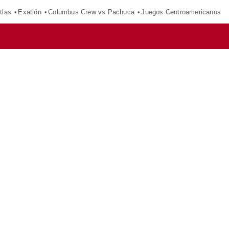
tlas
Exatlón
Columbus Crew vs Pachuca
Juegos Centroamericanos