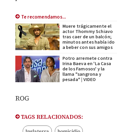
Te recomendamos...
Muere trágicamente el
actor Thommy Schiavo
tras caer de un balcón;
minutos antes había ido
a beber con sus amigos
Potro arremete contra
Irina Baeva en 'La Casa
de los Famosos' y la
llama "sangrona y
pesada" | VIDEO
ROG
TAGS RELACIONADOS:
Inglaterra
homicidio