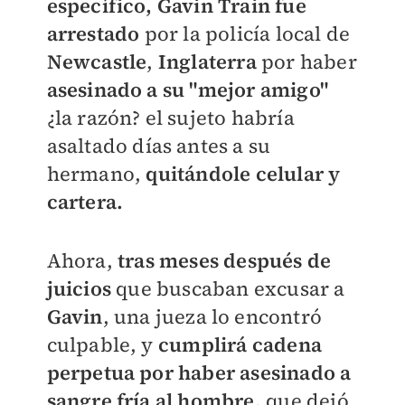
específico, Gavin Train fue
arrestado
por la policía local de
Newcastle
,
Inglaterra
por haber
asesinado a su "mejor amigo"
¿la razón? el sujeto habría
asaltado días antes a su
hermano,
quitándole celular y
cartera.
Ahora,
tras meses después de
juicios
que buscaban excusar a
Gavin
, una jueza lo encontró
culpable, y
cumplirá cadena
perpetua por haber asesinado a
sangre fría al hombre,
que dejó