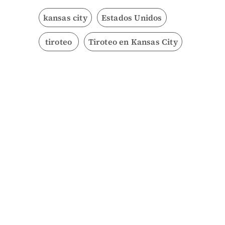
kansas city
Estados Unidos
tiroteo
Tiroteo en Kansas City