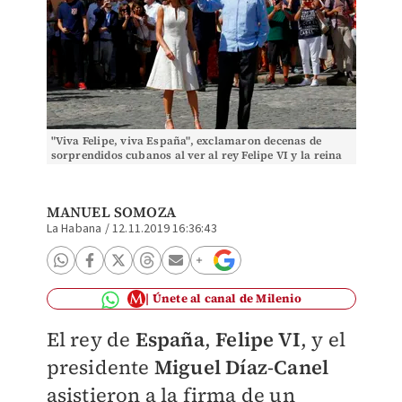
"Viva Felipe, viva España", exclamaron decenas de
sorprendidos cubanos al ver al rey Felipe VI y la reina
Letizia cerca de la Catedral. (AP)
MANUEL SOMOZA
La Habana
/
12.11.2019 16:36:43
Únete al canal de Milenio
El rey de
España
,
Felipe VI
, y el
presidente
Miguel Díaz
-
Canel
asistieron a la firma de un