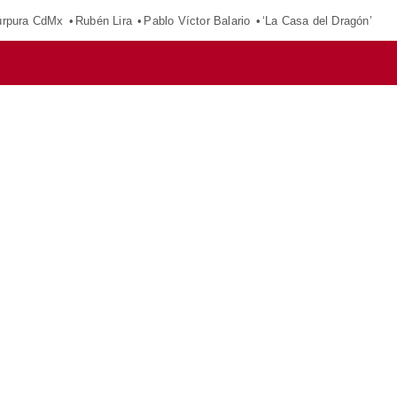
púrpura CdMx
Rubén Lira
Pablo Víctor Balario
‘La Casa del Dragón’