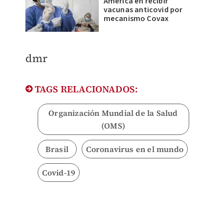
América en recibir
vacunas anticovid por
mecanismo Covax
​dmr
TAGS RELACIONADOS:
Organización Mundial de la Salud
(OMS)
Brasil
Coronavirus en el mundo
Covid-19