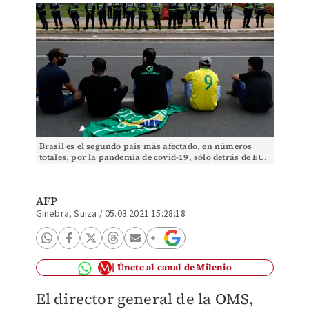
Brasil es el segundo país más afectado, en números
totales, por la pandemia de covid-19, sólo detrás de EU.
(AP)
AFP
Ginebra, Suiza
/
05.03.2021 15:28:18
Únete al canal de Milenio
El director general de la OMS,