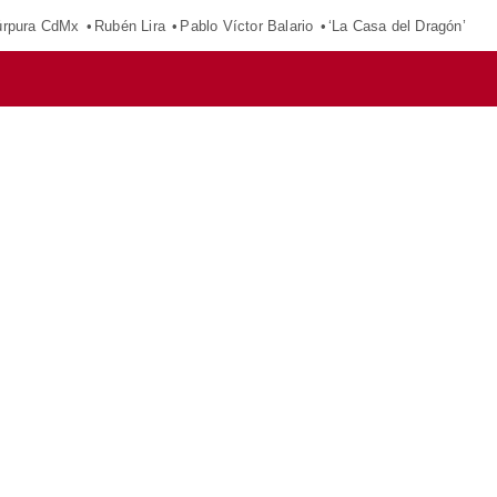
púrpura CdMx
Rubén Lira
Pablo Víctor Balario
‘La Casa del Dragón’